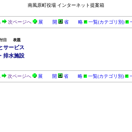
南風原町役場 インターネット提案箱
へ
次ページへ
展 開
省 略
一覧(カテゴリ別)
付日
表題
とサービス
・排水施設
へ
次ページへ
展 開
省 略
一覧(カテゴリ別)