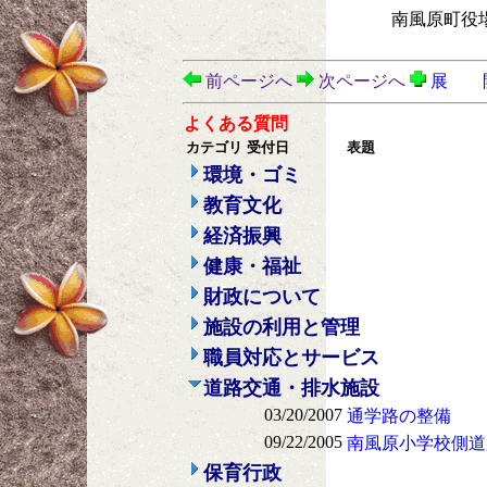
南風原町役
前ページへ
次ページへ
展 
よくある質問
カテゴリ
受付日
表題
環境・ゴミ
教育文化
経済振興
健康・福祉
財政について
施設の利用と管理
職員対応とサービス
道路交通・排水施設
03/20/2007
通学路の整備
09/22/2005
南風原小学校側道
保育行政