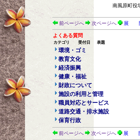
南風原町役
前ページへ
次ページへ
展 
よくある質問
カテゴリ
受付日
表題
環境・ゴミ
教育文化
経済振興
健康・福祉
財政について
施設の利用と管理
職員対応とサービス
道路交通・排水施設
保育行政
前ページへ
次ページへ
展 