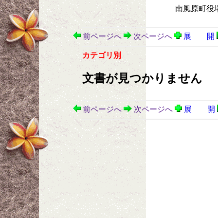
南風原町役
前ページへ
次ページへ
展 開
カテゴリ別
文書が見つかりません
前ページへ
次ページへ
展 開