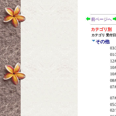
前ページへ
カテゴリ別
カテゴリ
受付日
その他
03/
01/
12/
10/
10/
08/
07/
07/
05/
02/