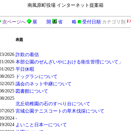
南風原町役場 インターネット提案箱
次ページへ
展 開
省 略
受付日順
カテゴリ別
表題
23/2026
詐欺の着信
21/2026
本部公園のぜんざいやにおける衛生管理について」
01/2025
平日休暇
08/2025
ドッグランについて
02/2025
議会のネット中継について
08/2025
図書館について
08/2025
北丘幼稚園の石のすべり台について
07/2025
宮城公園テニスコートの草木伐採について
20/2024
-
19/2024
よいこと日本一について