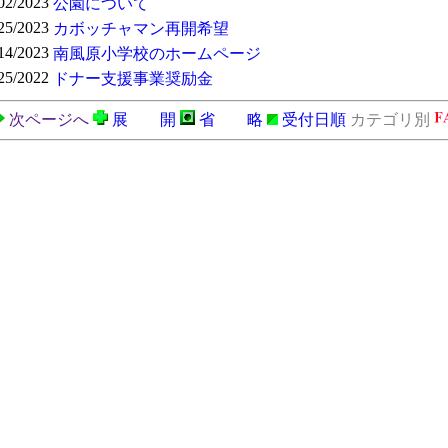
02/2023
公園について
25/2023
カボッチャマン再開希望
14/2023
南風原小学校のホームページ
25/2022
ドナー支援事業奨励金
次ページへ
展 開
省 略
受付日順
カテゴリ別