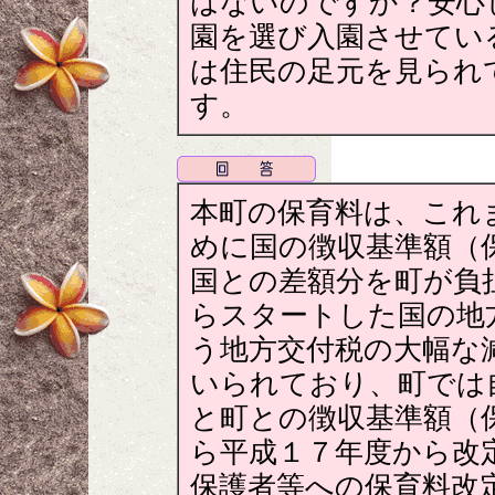
はないのですか？安心
園を選び入園させてい
は住民の足元を見られ
す。
本町の保育料は、これ
めに国の徴収基準額（
国との差額分を町が負
らスタートした国の地
う地方交付税の大幅な
いられており、町では
と町との徴収基準額（
ら平成１７年度から改
保護者等への保育料改