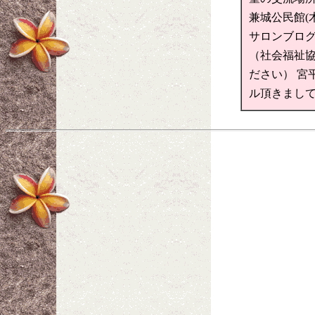
兼城公民館(
サロンブログ ht
（社会福祉協
ださい） 宮
ル頂きまし