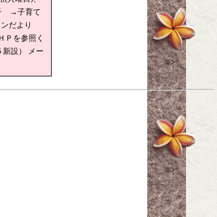
子 →子育て
てサロンだより
ＨＰを参照く
新設） メー