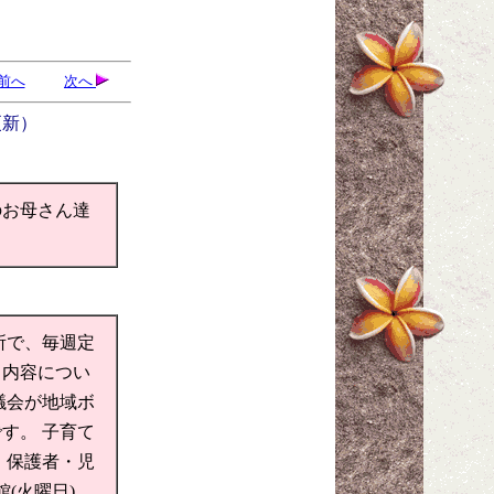
前へ
次へ
更新）
のお母さん達
所で、毎週定
。内容につい
議会が地域ボ
す。 子育て
 保護者・児
(火曜日)、