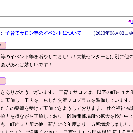
名：
子育てサロン等のイベントについて
（
2023年06月02日
ン等のイベント等を増やしてほしい！支援センターとは別に他
機会があれば嬉しいです！
きありがとうございます。 子育てサロンは、以下の町内４カ
日に実施し、工夫をこらした交流プログラムを準備しています
た方の要望を受けて実施できようしております。 社会福祉協
協力を得ながら実施しており、随時開催場所の拡大を検討中で
も、町内３カ所の他、新たに今年度より一カ所増設しました。
としてぜひご活用ください。 子育てサロン開催場所 新川公民館