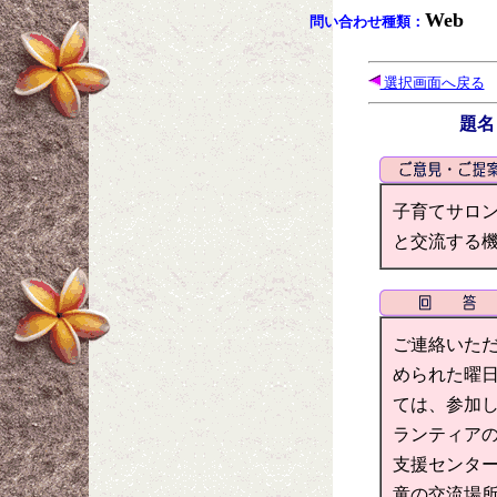
Web
問い合わせ種類：
選択画面へ戻る
題
子育てサロ
と交流する
ご連絡いただ
められた曜
ては、参加し
ランティアの
支援センター
童の交流場所