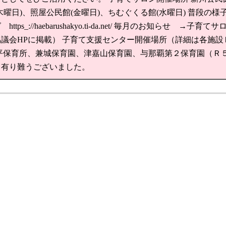
木曜日)、照屋公民館(金曜日)、ちむぐくる館(水曜日) 普段の様
tps_://haebarushakyo.ti-da.net/ 毎月のお知らせ →子育
議会HPに掲載） 子育て支援センター開催場所（詳細は各施設
平保育所、兼城保育園、津嘉山保育園、与那覇第２保育園（Ｒ５
て有り難うございました。