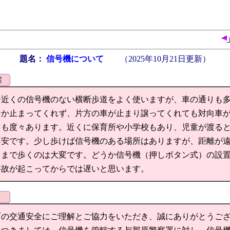
題名：
信号機について
（
2025年10月21日
更新）
ー近くの信号機のない横断歩道をよく使いますが、車の通りも
なか止まってくれず、片方の車が止まり譲ってくれても対向車
とも度々あります。近くに保育所や小学校もあり、児童が渡る
不安です。少し歩けば信号機のある場所はありますが、距離が
こまで歩くのは大変です。どうか信号機（押しボタン式）の設
事故が起こってからでは遅いと思います。
の交通安全にご理解とご協力をいただき、誠にありがとうござ