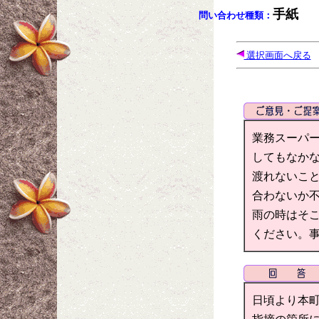
手紙
問い合わせ種類：
選択画面へ戻る
業務スーパ
してもなか
渡れないこ
合わないか
雨の時はそ
ください。
日頃より本町