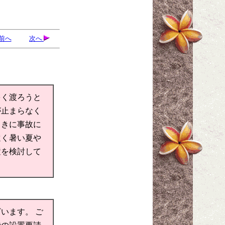
前へ
次へ
多く渡ろうと
が止まらなく
ときに事故に
遠く暑い夏や
置を検討して
います。 ご