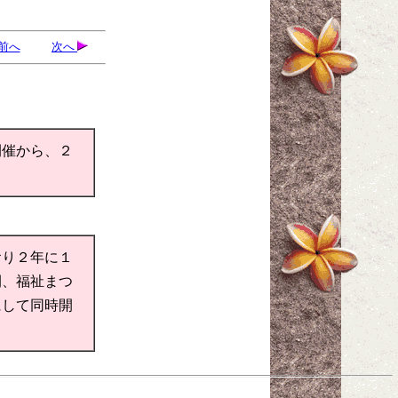
前へ
次へ
開催から、２
おり２年に１
間、福祉まつ
にして同時開