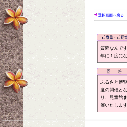
選択画面へ戻る
質問なんで
年に１度に
ふるさと博
度の開催と
り、児童館
催いたしま