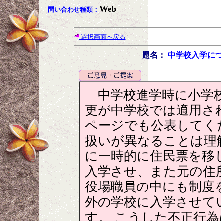
Web
問い合わせ種類：
選択画面へ戻る
題名：
中学校入学に
中学校進学時に小学校
更が中学校では適用さ
ページでも公表してく
扱いが異なることは理
に一時的に住民票を移
入学させ、また元の住
役場職員の中にも制度
外の学校に入学させて
す。 こうした不正行