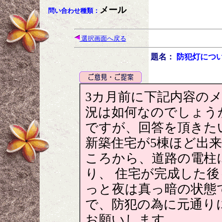
メール
問い合わせ種類：
選択画面へ戻る
題名：
防犯灯につ
3カ月前に下記内容の
況は如何なのでしょう
ですが、回答を頂きた
新築住宅が5棟ほど出
ころから、道路の電柱
り、 住宅が完成した
っと夜は真っ暗の状態
で、防犯の為に元通り
お願いします。