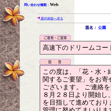
Web
問い合わせ種類：
選択画面へ戻る
題名：
公園
高速下のドリームコー
この度は、「花・水・
関するご要望」をお寄
ございます。 ご連絡
８月２８日より開始し
を目指して進めており
管理に努めてまいりま