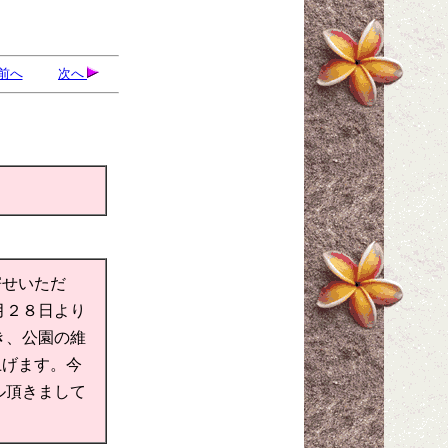
前へ
次へ
寄せいただ
月２８日より
き、公園の維
上げます。今
ル頂きまして