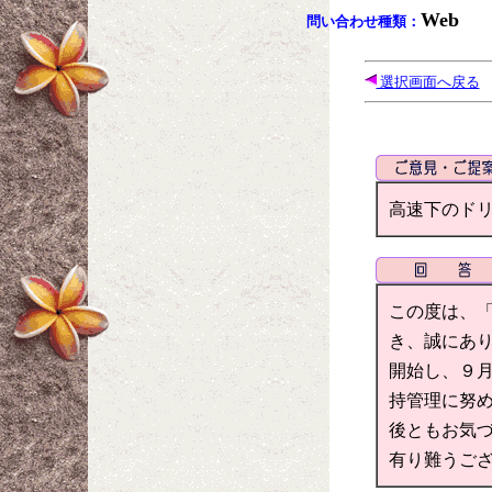
Web
問い合わせ種類：
選択画面へ戻る
高速下のドリ
この度は、
き、誠にあり
開始し、９月
持管理に努
後ともお気づ
有り難うご